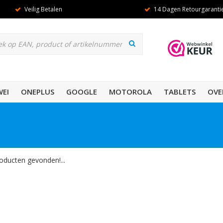
Veilig Betalen
14 Dagen Retourgaranti
EI
ONEPLUS
GOOGLE
MOTOROLA
TABLETS
OVE
oducten gevonden!...