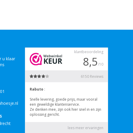
 u klaar
ons
B01
hoesje.nl
s
drecht