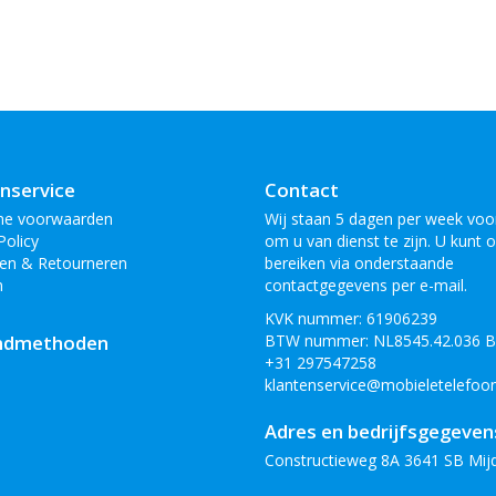
nservice
Contact
ne voorwaarden
Wij staan 5 dagen per week voor
Policy
om u van dienst te zijn. U kunt 
en & Retourneren
bereiken via onderstaande
n
contactgegevens per e-mail.
KVK nummer: 61906239
ndmethoden
BTW nummer: NL8545.42.036 
+31 297547258
klantenservice@mobieletelefoon
Adres en bedrijfsgegeven
Constructieweg 8A 3641 SB Mij