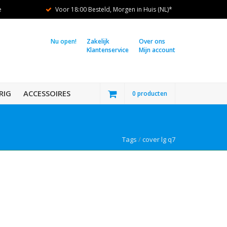
e
Voor 18:00 Besteld, Morgen in Huis (NL)*
Nu open!
Zakelijk
Over ons
Klantenservice
Mijn account
RIG
ACCESSOIRES
0 producten
Tags
/
cover lg q7