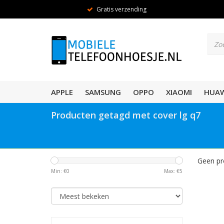
Gratis verzending
APPLE
SAMSUNG
OPPO
XIAOMI
HUAW
Producten getagd met cover lg q7
Geen pr
Min: €
0
Max: €
5