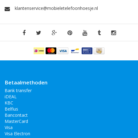
klantenservice@mobieletelefoonhoesje.nl
Betaalmethoden
Bank transfer
iDEAL
KBC
Belfius
Bancontact
MasterCard
Visa
Visa Electron