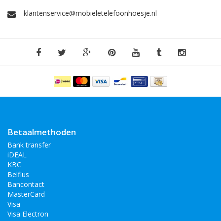
klantenservice@mobieletelefoonhoesje.nl
Betaalmethoden
Bank transfer
iDEAL
KBC
Belfius
Bancontact
MasterCard
Visa
Visa Electron