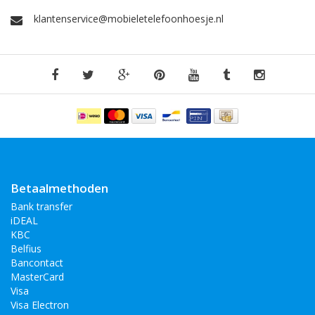
klantenservice@mobieletelefoonhoesje.nl
Betaalmethoden
Bank transfer
iDEAL
KBC
Belfius
Bancontact
MasterCard
Visa
Visa Electron