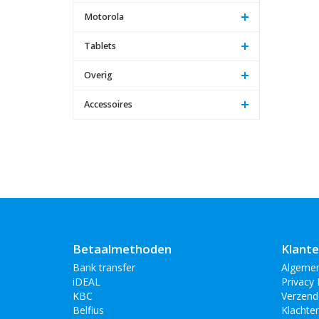
Motorola
Tablets
Overig
Accessoires
Betaalmethoden
Klante
Bank transfer
Algeme
iDEAL
Privacy 
KBC
Verzend
Belfius
Klachte