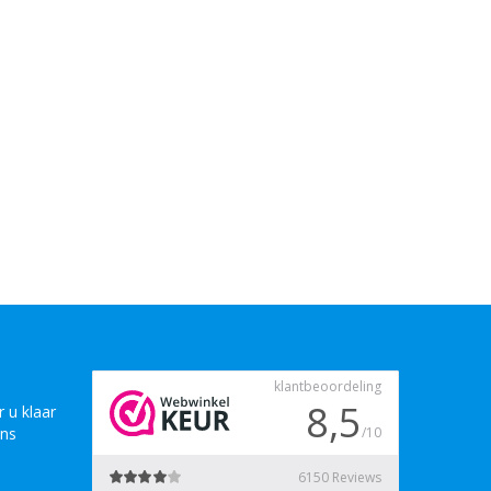
 u klaar
ons