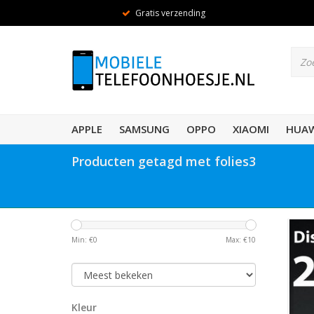
Gratis verzending
APPLE
SAMSUNG
OPPO
XIAOMI
HUAW
Producten getagd met folies3
Min: €
0
Max: €
10
Kleur