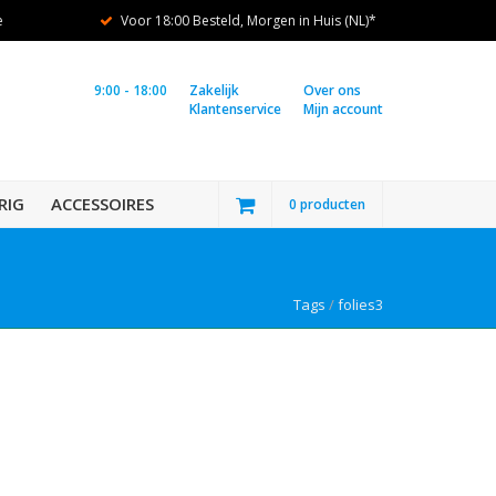
e
Voor 18:00 Besteld, Morgen in Huis (NL)*
9:00 - 18:00
Zakelijk
Over ons
Klantenservice
Mijn account
RIG
ACCESSOIRES
0 producten
Tags
/
folies3