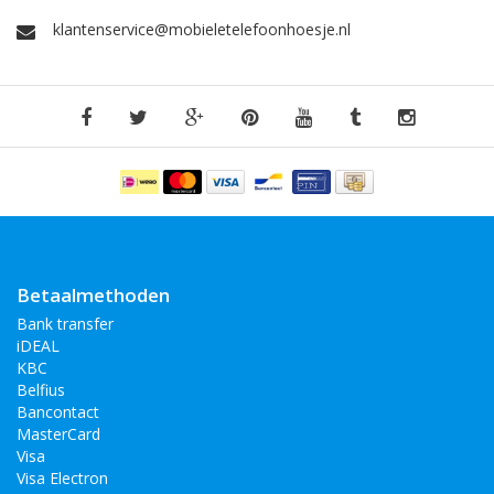
klantenservice@mobieletelefoonhoesje.nl
Betaalmethoden
Bank transfer
iDEAL
KBC
Belfius
Bancontact
MasterCard
Visa
Visa Electron