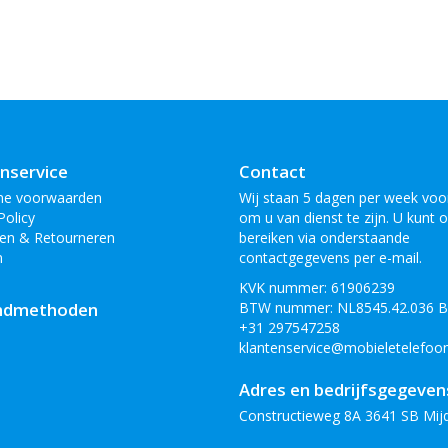
nservice
Contact
ne voorwaarden
Wij staan 5 dagen per week voor
Policy
om u van dienst te zijn. U kunt 
en & Retourneren
bereiken via onderstaande
n
contactgegevens per e-mail.
KVK nummer: 61906239
ndmethoden
BTW nummer: NL8545.42.036 
+31 297547258
klantenservice@mobieletelefoon
Adres en bedrijfsgegeven
Constructieweg 8A 3641 SB Mij