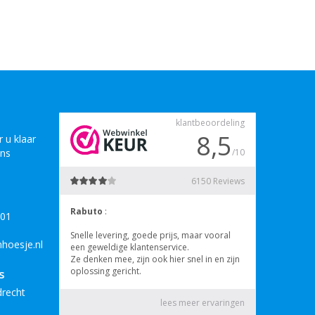
 u klaar
ons
B01
hoesje.nl
s
drecht