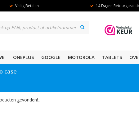
Veilig Betalen
14 Dagen Retourgaranti
EI
ONEPLUS
GOOGLE
MOTOROLA
TABLETS
OVE
o case
oducten gevonden!...