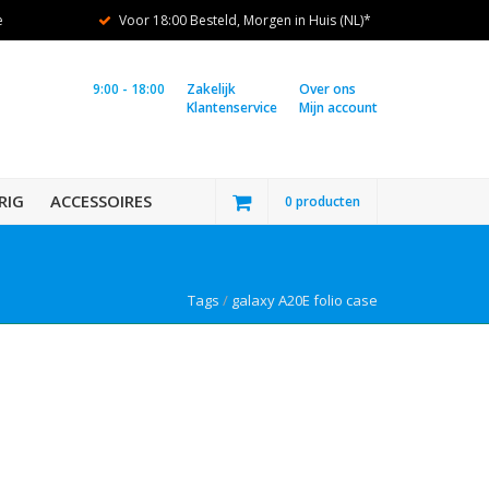
e
Voor 18:00 Besteld, Morgen in Huis (NL)*
9:00 - 18:00
Zakelijk
Over ons
Klantenservice
Mijn account
RIG
ACCESSOIRES
0 producten
Tags
/
galaxy A20E folio case