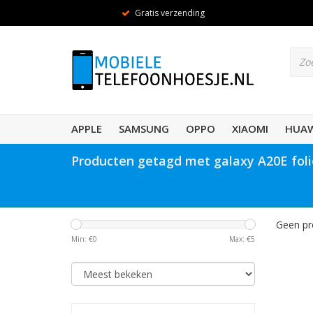
Gratis verzending
APPLE
SAMSUNG
OPPO
XIAOMI
HUAW
Producten getagd met galaxy A20E foli
Geen pr
Min: €
0
Max: €
5