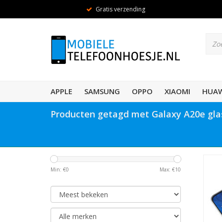
Gratis verzending
APPLE
SAMSUNG
OPPO
XIAOMI
HUAW
Producten getagd met Galaxy A20e gla
Min: €
0
Max: €
10