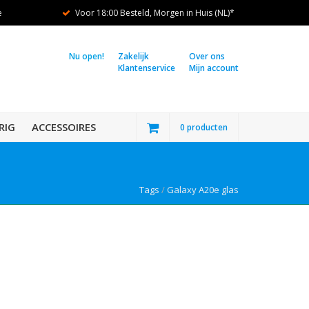
e
Voor 18:00 Besteld, Morgen in Huis (NL)*
Nu open!
Zakelijk
Over ons
Klantenservice
Mijn account
RIG
ACCESSOIRES
0 producten
Tags
/
Galaxy A20e glas