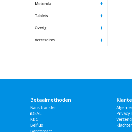
Motorola
Tablets
Overig
Accessoires
Betaalmethoden
Klante
Bank transfer
Algeme
iDEAL
Privacy 
KBC
Verzend
Belfius
Klachte
Bancontact