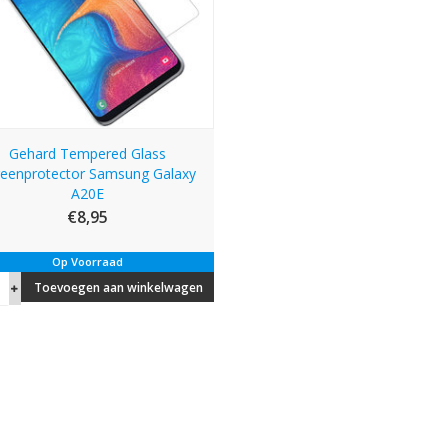
Gehard Tempered Glass
reenprotector Samsung Galaxy
A20E
€8,95
Op Voorraad
Toevoegen aan winkelwagen