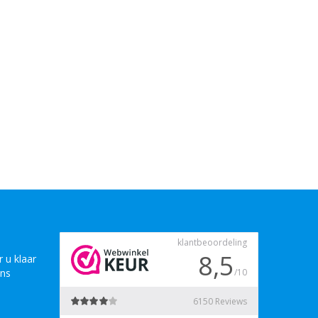
 u klaar
ons