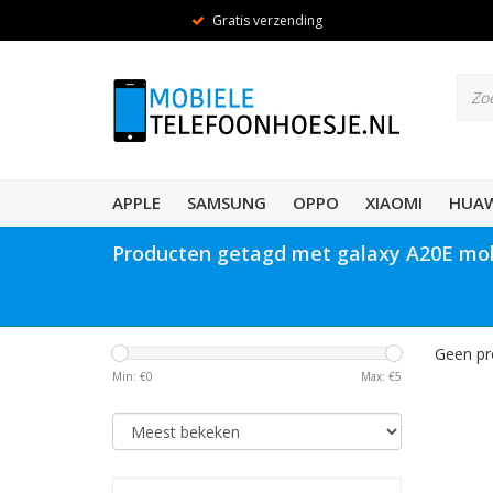
Gratis verzending
APPLE
SAMSUNG
OPPO
XIAOMI
HUAW
Producten getagd met galaxy A20E mo
Geen pr
Min: €
0
Max: €
5