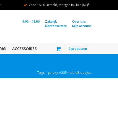
e
Voor 18:00 Besteld, Morgen in Huis (NL)*
9:00 - 18:00
Zakelijk
Over ons
Klantenservice
Mijn account
RIG
ACCESSOIRES
0 producten
Tags
/
galaxy A20E mobielhoesjes