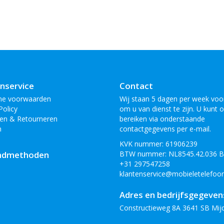
nservice
Contact
ne voorwaarden
Wij staan 5 dagen per week voor
Policy
om u van dienst te zijn. U kunt 
en & Retourneren
bereiken via onderstaande
n
contactgegevens per e-mail.
KVK nummer: 61906239
ndmethoden
BTW nummer: NL8545.42.036 
+31 297547258
klantenservice@mobieletelefoon
Adres en bedrijfsgegeven
Constructieweg 8A 3641 SB Mij