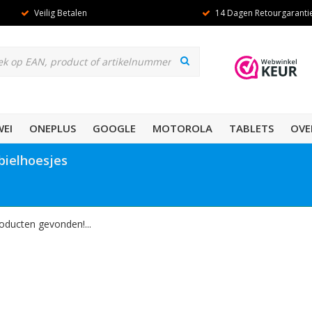
Veilig Betalen
14 Dagen Retourgaranti
EI
ONEPLUS
GOOGLE
MOTOROLA
TABLETS
OVE
bielhoesjes
oducten gevonden!...