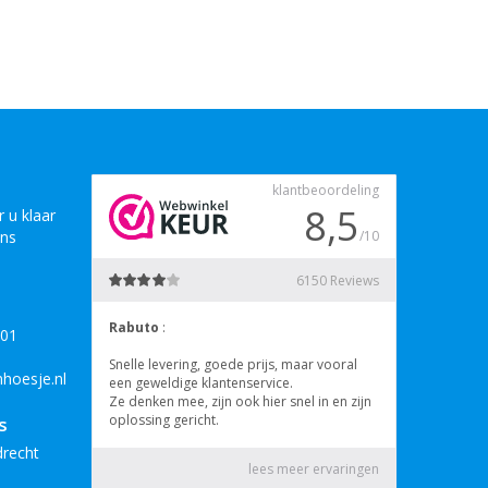
 u klaar
ons
B01
hoesje.nl
s
drecht