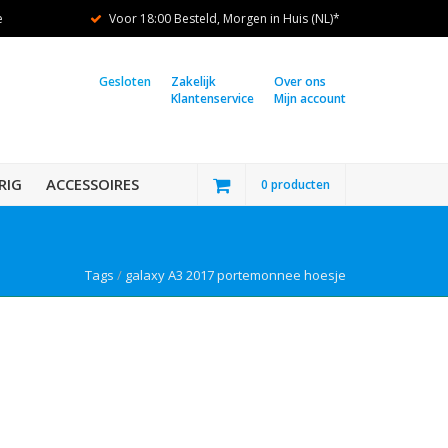
e
Voor 18:00 Besteld, Morgen in Huis (NL)*
Gesloten
Zakelijk
Over ons
Klantenservice
Mijn account
RIG
ACCESSOIRES
0 producten
Tags
/
galaxy A3 2017 portemonnee hoesje