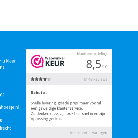
 u klaar
ons
B01
hoesje.nl
s
drecht