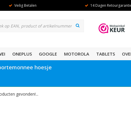
Veilig Betalen
14 Dagen Retourgaranti
EI
ONEPLUS
GOOGLE
MOTOROLA
TABLETS
OVE
 portemonnee hoesje
oducten gevonden!...