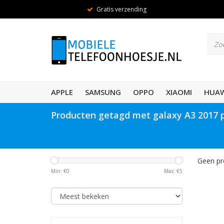
Gratis verzending
APPLE
SAMSUNG
OPPO
XIAOMI
HUAW
Producten getagd met galaxy A3 2017
Geen pr
Min: €
0
Max: €
5