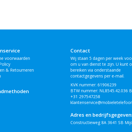
nservice
Contact
ne voorwaarden
Wij staan 5 dagen per week voor
Policy
om u van dienst te zijn. U kunt 
en & Retourneren
bereiken via onderstaande
n
contactgegevens per e-mail.
KVK nummer: 61906239
ndmethoden
BTW nummer: NL8545.42.036 
+31 297547258
klantenservice@mobieletelefoon
Adres en bedrijfsgegeven
Constructieweg 8A 3641 SB Mij