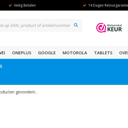
Veilig Betalen
14 Dagen Retourgaranti
EI
ONEPLUS
GOOGLE
MOTOROLA
TABLETS
OVE
s
oducten gevonden!...