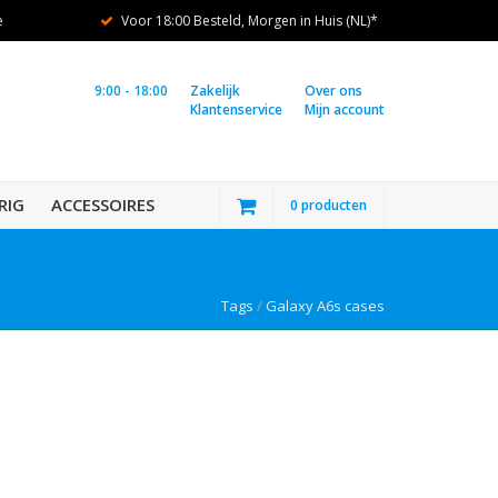
e
Voor 18:00 Besteld, Morgen in Huis (NL)*
9:00 - 18:00
Zakelijk
Over ons
Klantenservice
Mijn account
RIG
ACCESSOIRES
0 producten
Tags
/
Galaxy A6s cases