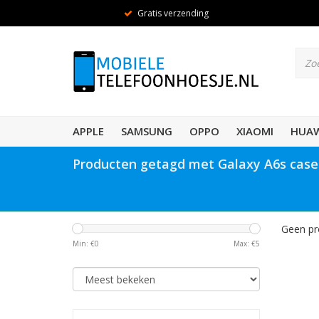
Gratis verzending
APPLE
SAMSUNG
OPPO
XIAOMI
HUAW
Producten getagd met Galaxy A6s case
Geen pr
Min: €
0
Max: €
5