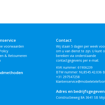
nservice
Contact
ne voorwaarden
Wij staan 5 dagen per week voor
Policy
om u van dienst te zijn. U kunt 
en & Retourneren
bereiken via onderstaande
n
contactgegevens per e-mail.
KVK nummer: 61906239
ndmethoden
BTW nummer: NL8545.42.036 
+31 297547258
klantenservice@mobieletelefoon
Adres en bedrijfsgegeven
Constructieweg 8A 3641 SB Mij