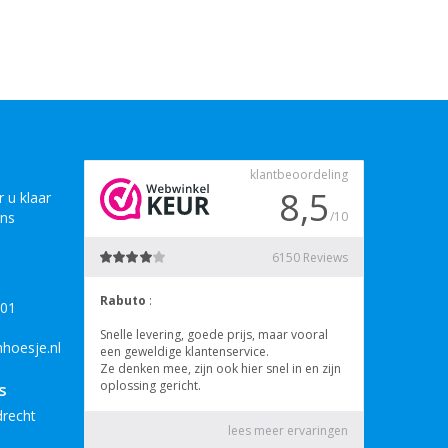
 u klaar
ons
B01
hoesje.nl
s
drecht