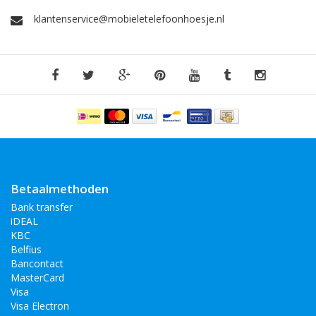
klantenservice@mobieletelefoonhoesje.nl
Betaalmethoden
Bank transfer
iDEAL
KBC
Belfius
Bancontact
MasterCard
Visa
Visa Electron