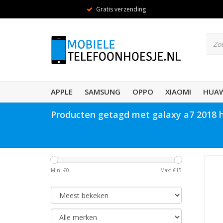
Gratis verzending
APPLE
SAMSUNG
OPPO
XIAOMI
HUAW
Producten getagd met galaxy a7 2018 
Min: €
0
Max: €
15