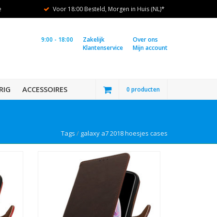
e
Voor 18:00 Besteld, Morgen in Huis (NL)*
9:00 - 18:00
Zakelijk
Over ons
Klantenservice
Mijn account
RIG
ACCESSOIRES
0 producten
Tags
/
galaxy a7 2018 hoesjes cases