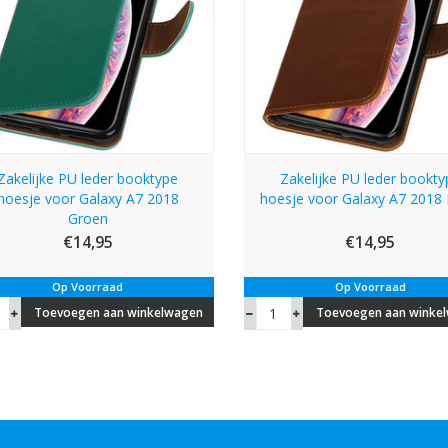
Zakelijke PU leder booktype
Zakelijke PU leder bookty
hoesje voor Galaxy A7 2018
hoesje voor Galaxy A7 2018 
Groen
€14,95
€14,95
Op Voorraad
Op Voorraad
Toevoegen aan winkelwagen
Toevoegen aan winke