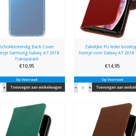
Schokbestendig Back Cover
Zakelijke PU leder bookty
esje Samsung Galaxy A7 2018
hoesje voor Galaxy A7 2018
Transparant
€10,95
€14,95
Op Voorraad
Op Voorraad
Toevoegen aan winkelwagen
Toevoegen aan winke