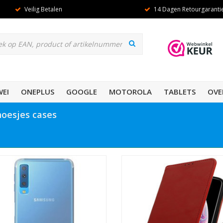
Veilig Betalen
14 Dagen Retourgaranti
EI
ONEPLUS
GOOGLE
MOTOROLA
TABLETS
OVE
hoesjes cases