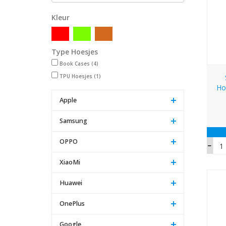
Kleur
Type Hoesjes
Book Cases
(4)
TPU Hoesjes
(1)
Ho
Apple
Samsung
OPPO
XiaoMi
Huawei
OnePlus
Google