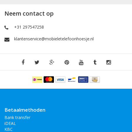
Neem contact op
+31 297547258
klantenservice@mobieletelefoonhoesje.nl
Betaalmethoden
Bank transfer
iDEAL
KBC