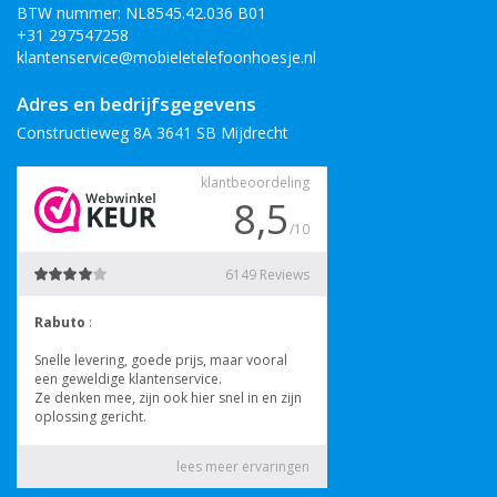
BTW nummer: NL8545.42.036 B01
+31 297547258
klantenservice@mobieletelefoonhoesje.nl
Adres en bedrijfsgegevens
Constructieweg 8A 3641 SB Mijdrecht