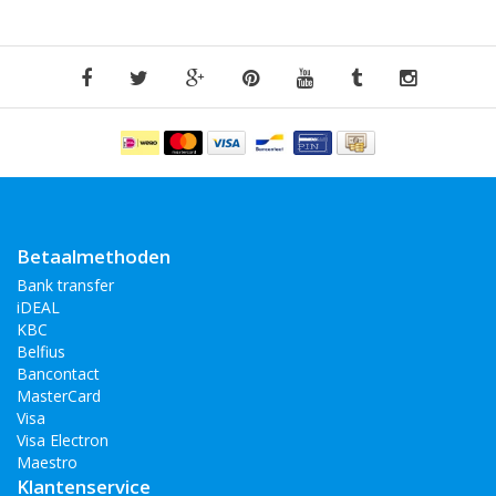
Betaalmethoden
Bank transfer
iDEAL
KBC
Belfius
Bancontact
MasterCard
Visa
Visa Electron
Maestro
Klantenservice