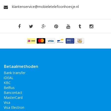
klantenservice@mobieletelefoonhoesje.nl
Betaalmethoden
Bank transfer
iDEAL
KBC
Belfius
Bancontact
MasterCard
Visa
Visa Electron