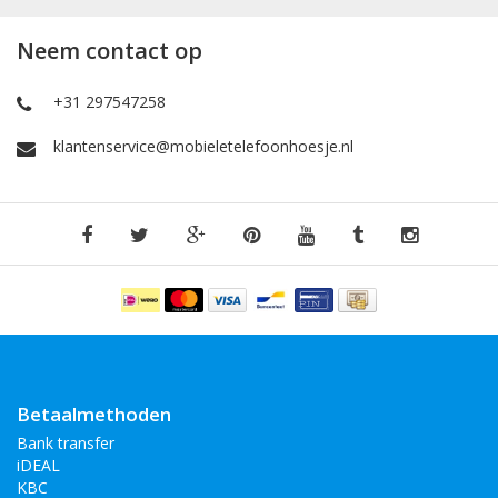
Neem contact op
+31 297547258
klantenservice@mobieletelefoonhoesje.nl
Betaalmethoden
Bank transfer
iDEAL
KBC