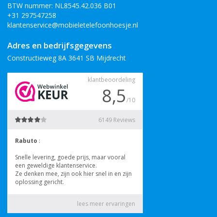
BTW nummer: NL8545.42.036 B01
+31 297547258
klantenservice@mobieletelefoonhoesje.nl
Adres en bedrijfsgegevens
Constructieweg 8A 3641 SB Mijdrecht