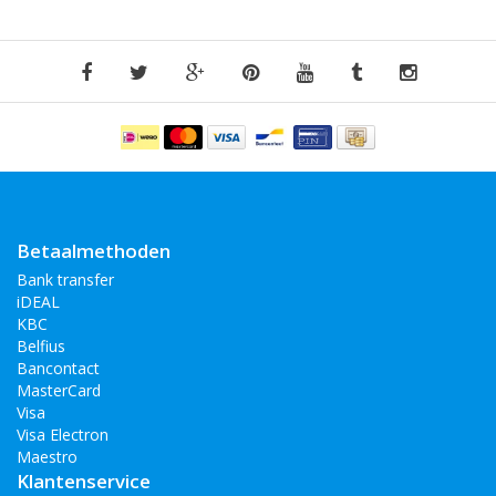
Betaalmethoden
Bank transfer
iDEAL
KBC
Belfius
Bancontact
MasterCard
Visa
Visa Electron
Maestro
Klantenservice