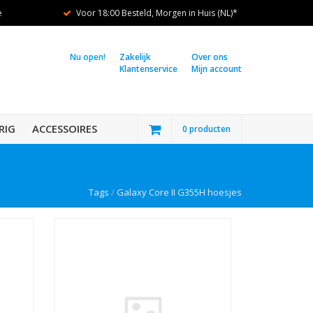
e
Voor 18:00 Besteld, Morgen in Huis (NL)*
Nu open!
Zakelijk
Over ons
Klantenservice
Mijn account
RIG
ACCESSOIRES
0 producten
Tags
/
Galaxy Core II G355H hoesjes