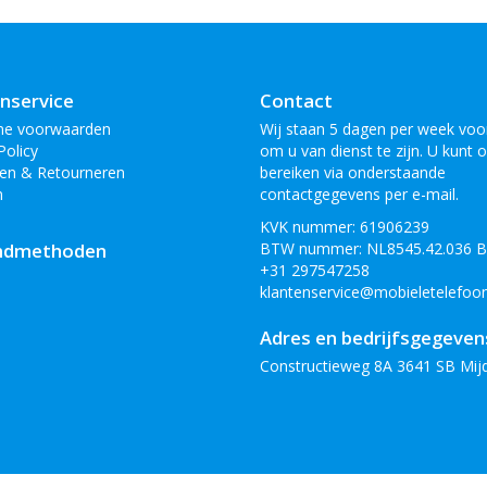
nservice
Contact
ne voorwaarden
Wij staan 5 dagen per week voor
Policy
om u van dienst te zijn. U kunt 
en & Retourneren
bereiken via onderstaande
n
contactgegevens per e-mail.
KVK nummer: 61906239
ndmethoden
BTW nummer: NL8545.42.036 
+31 297547258
klantenservice@mobieletelefoon
Adres en bedrijfsgegeven
Constructieweg 8A 3641 SB Mij