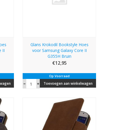
Hoes
Glans Krokodil Bookstyle Hoes
 II
voor Samsung Galaxy Core II
G355H Bruin
€12,95
Op Voorraad
lwagen
Toevoegen aan winkelwagen