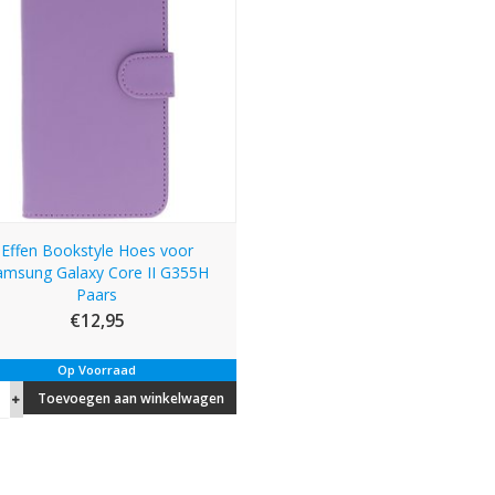
Effen Bookstyle Hoes voor
amsung Galaxy Core II G355H
Paars
€12,95
Op Voorraad
Toevoegen aan winkelwagen