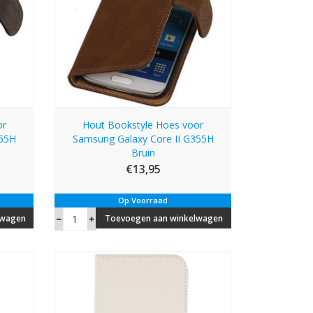
or
Hout Bookstyle Hoes voor
355H
Samsung Galaxy Core II G355H
Bruin
€13,95
Op Voorraad
lwagen
Toevoegen aan winkelwagen