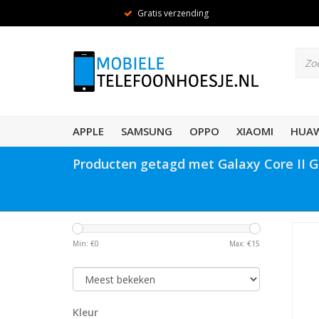
Gratis verzending
APPLE
SAMSUNG
OPPO
XIAOMI
HUAW
Producten getagd met Galaxy Core II 
Min: €
0
Max: €
15
Kleur