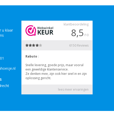
 u klaar
ons
B01
hoesje.nl
s
drecht