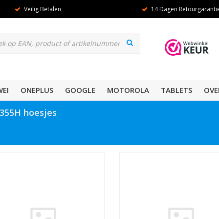
Veilig Betalen
14 Dagen Retourgaranti
EI
ONEPLUS
GOOGLE
MOTOROLA
TABLETS
OVE
G355H hoesjes