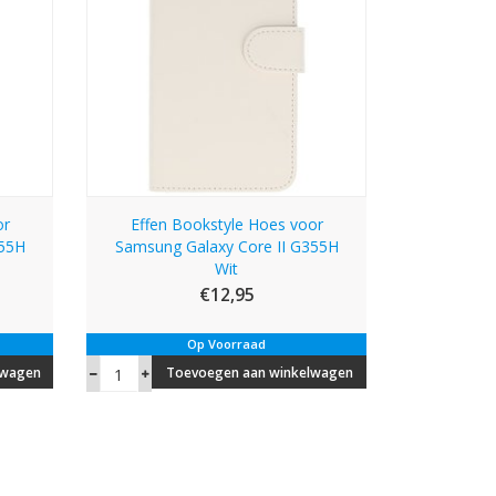
or
Effen Bookstyle Hoes voor
355H
Samsung Galaxy Core II G355H
Wit
€12,95
Op Voorraad
lwagen
Toevoegen aan winkelwagen