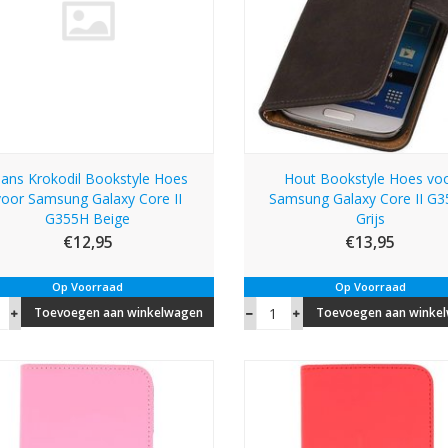
lans Krokodil Bookstyle Hoes
Hout Bookstyle Hoes vo
voor Samsung Galaxy Core II
Samsung Galaxy Core II G
G355H Beige
Grijs
€12,95
€13,95
Op Voorraad
Op Voorraad
Toevoegen aan winkelwagen
Toevoegen aan winke